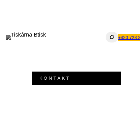
Přeskočit
na
obsah
Hledat
+420 723 
KONTAKT